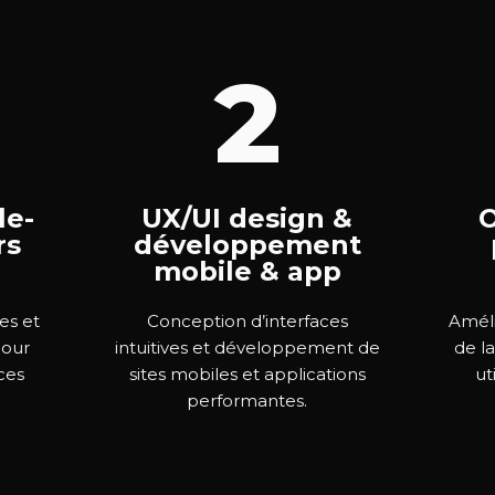
2
le-
UX/UI design &
O
rs
développement
mobile & app
es et
Conception d’interfaces
Améli
pour
intuitives et développement de
de la
ces
sites mobiles et applications
ut
performantes.