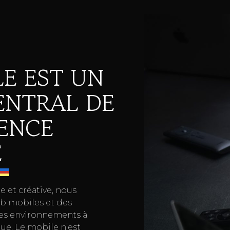
LE EST UN
ENTRAL DE
IENCE
E
e et créative, nous
b mobiles et des
es environnements à
ue. Le mobile n’est