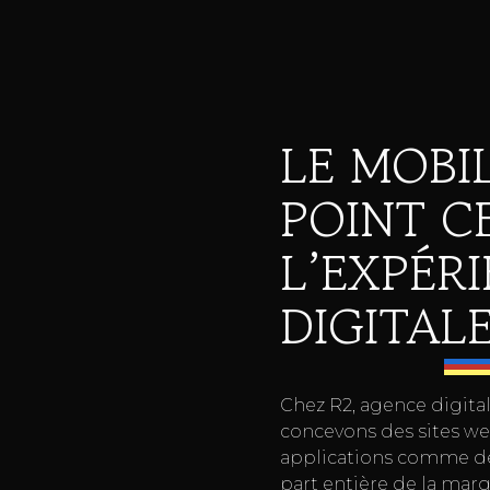
LE MOBI
POINT C
L’EXPÉR
DIGITAL
Chez R2, agence digital
concevons des sites we
applications comme d
part entière de la marq