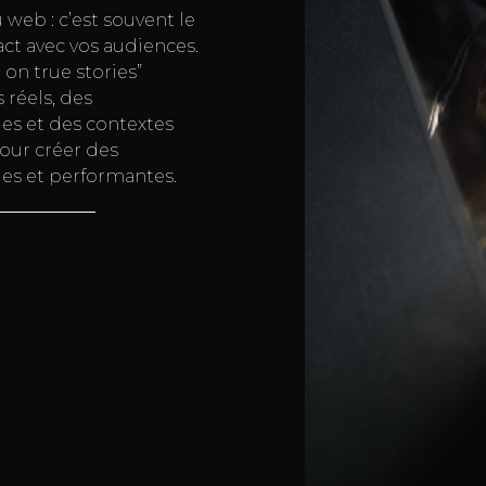
web : c’est souvent le
ct avec vos audiences.
on true stories”
 réels, des
s et des contextes
pour créer des
iles et performantes.