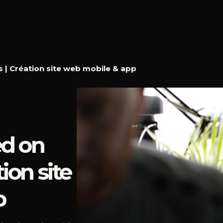
s | Création site web mobile & app
ed on
tion site
p