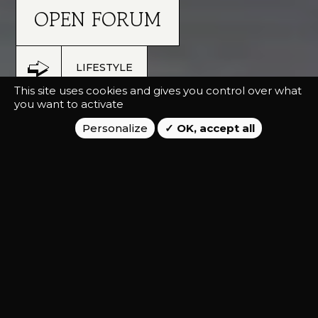
OPEN FORUM
LIFESTYLE
This site uses cookies and gives you control over what
you want to activate
INFLUENCE, VIDÉO
Personalize
OK, accept all
A l’occasion de la réédition de la
sneaker
Forum d’ Adidas, R2 a lancé
une campagne social media &
influence à destination de la GenZ
NOUVEAU SYMBOLE DE
RALLIEMENT POUR LA GEN Z