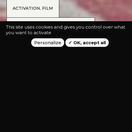
ACTIVATION, FILM
Afin de célébrer une dernière fois
This site uses cookies and gives you control over what
l’idole du cyclisme français, Thibaut
you want to activate
Pinot, l’agence a accompagné Parions
Personalize
OK, accept all
Sport dans la création et la promotion
du “Virage Pinot”. Une initiative
originale et unique, en collaboration
avec la Fédération Française de la Lose,
récompensée par le Grand Prix
Stratégies du sport 2023.
PLUS QU’UN SUCCÈS À
L’ANTENNE, UNE VÉRITABLE
AVENTURE HUMAINE